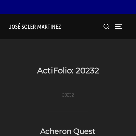
Saltar
Buscar:
al
JOSÉ SOLER MARTINEZ
ALTERNA
contenido
ActiFolio:
20232
20232
Acheron Quest