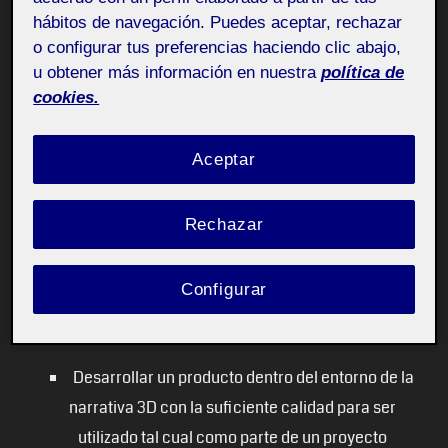
postproducción digital, por citar alguno de estos
hábitos de navegación. Puedes aceptar, rechazar
paquetes: 3D Max, Photoshop o After effects.
o configurar tus preferencias haciendo clic abajo,
u obtener más información en nuestra
política de
cookies.
Objetivos
Aceptar
Rechazar
Los objetivos clave del proyecto
son:
Configurar
Desarrollar un producto dentro del entorno de la
narrativa 3D con la suficiente calidad para ser
utilizado tal cual como parte de un proyecto