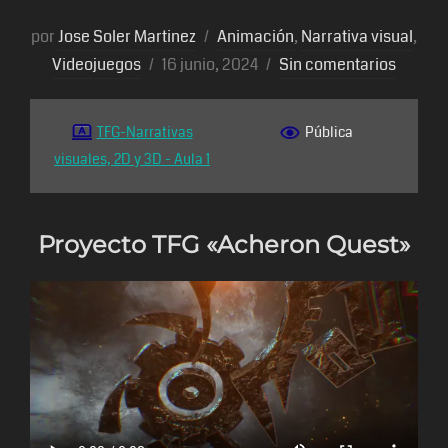
por
Jose Soler Martinez
Animación
,
Narrativa visual
,
Publicado
Videojuegos
16 junio, 2024
Sin comentarios
el
TFG-Narrativas
Pública
visuales, 2D y 3D - Aula 1
Proyecto TFG «Acheron Quest»