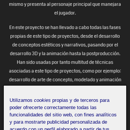
mismo y presenta al personaje principal que manejara
el jugador.
En este proyecto se han llevado a cabo todas las fases
propias de este tipo de proyectos, desde el desarrollo
de conceptos estéticos y narrativos, pasando por el
desarrollo 3D y la animación hasta la postproducción.
Han sido usadas por tanto multitud de técnicas
asociadas a este tipo de proyectos, como por ejemplo:
desarrollo de arte de concepto, modelado y animación
3D,
setup
de personajes, desarrollo narrativo a través
de guiones o desarrollo de efectos digitales, por citar
Utilizamos
cookies
propias y de terceros para
algunas. Este complejo proceso, ha implicado por
poder ofrecerte correctamente todas las
tanto, el uso de múltiples herramientas en forma de
funcionalidades del sitio web, con fines analíticos
y para mostrarte publicidad personalizada de
software de edición 3D, de arte digital o de
acuerdo con un perfil elaborado a partir de tus